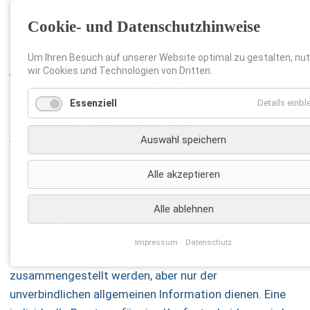
Umsatzsteuer-IDNr. DE326501577
Cookie- und Datenschutzhinweise
Um Ihren Besuch auf unserer Website optimal zu gestalten, nu
wir Cookies und Technologien von Dritten.
Verbraucherstreitbeilegung/Universalschlichtu
Essenziell
Details einb
Wir sind nicht bereit oder verpflichtet, an
Streitbeilegungsverfahren vor einer
Auswahl speichern
Verbraucherschlichtungsstelle teilzunehmen.
Alle akzeptieren
Haftungsausschluss
Alle ablehnen
Wir legen Wert auf die Feststellung, dass die Inhalte
Impressum
Datenschutz
dieser Internetseite mit großer Sorgfalt
zusammengestellt werden, aber nur der
unverbindlichen allgemeinen Information dienen. Eine